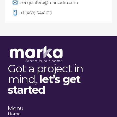
sor.quintero@markadm.com
+1 (469) 3441610
Got a project in
mind,
let’s get
started
Menu
Home