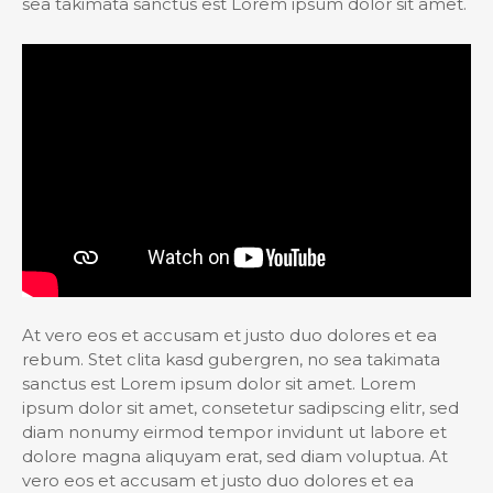
sea takimata sanctus est Lorem ipsum dolor sit amet.
At vero eos et accusam et justo duo dolores et ea
rebum. Stet clita kasd gubergren, no sea takimata
sanctus est Lorem ipsum dolor sit amet. Lorem
ipsum dolor sit amet, consetetur sadipscing elitr, sed
diam nonumy eirmod tempor invidunt ut labore et
dolore magna aliquyam erat, sed diam voluptua. At
vero eos et accusam et justo duo dolores et ea