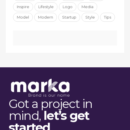
Inspire
Lifestyle
Logo
Media
Model
Modern
Startup
Style
Tips
Got a project in
mind,
let’s get
started