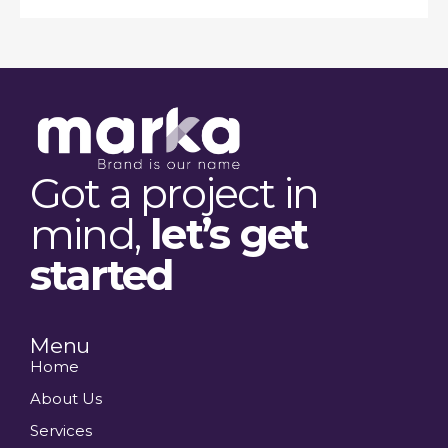
Got a project in
mind,
let’s get
started
Menu
Home
About Us
Services